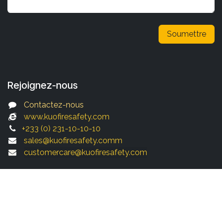
Soumettre
Rejoignez-nous
Contactez-nous
www.kuofiresafety.com
+233 (0) 231-10-10-10
sales@kuofiresafety.com
m
customercare@kuofiresafety.com
Siège social et salle d'exposition
67 Main Spintex Road
En face du bâtiment en mousse de latex,